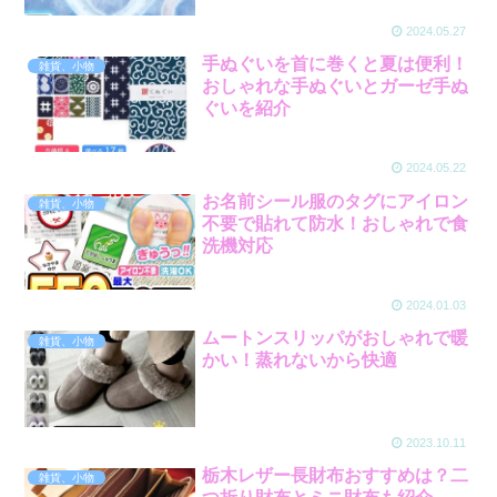
2024.05.27
手ぬぐいを首に巻くと夏は便利！
雑貨、小物
おしゃれな手ぬぐいとガーゼ手ぬ
ぐいを紹介
2024.05.22
お名前シール服のタグにアイロン
雑貨、小物
不要で貼れて防水！おしゃれで食
洗機対応
2024.01.03
ムートンスリッパがおしゃれで暖
雑貨、小物
かい！蒸れないから快適
2023.10.11
栃木レザー長財布おすすめは？二
雑貨、小物