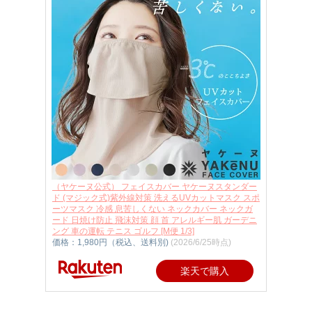
（ヤケーヌ公式） フェイスカバー ヤケーヌスタンダー
ド (マジック式)紫外線対策 洗えるUVカットマスク スポ
ーツマスク 冷感 息苦しくない ネックカバー ネックガ
ード 日焼け防止 飛沫対策 顔 首 アレルギー肌 ガーデニ
ング 車の運転 テニス ゴルフ [M便 1/3]
価格：1,980円（税込、送料別)
(2026/6/25時点)
楽天で購入