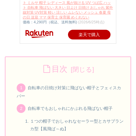
ト ミルサ 帽子 レディース 風が抜ける UV つば広 ハッ
ト 自転車 飛ばない 大きい 日よけ 日焼け おしゃれ 紫外
線対策 UV対策 軽い 涼しい ムレない メッシュ 春夏 母
の日 送迎 ママ 保育士 保育園 めくれない
価格：4,290円（税込、送料無料)
(2026/6/25時点)
楽天で購入
目次
自転車の日焼け対策に飛ばない帽子とフェィスカ
バー
自転車でもおしゃれにかぶれる飛ばない帽子
１つの帽子でおしゃれなセーラー型とカサブラン
カ型【風飛ば～ぬ】