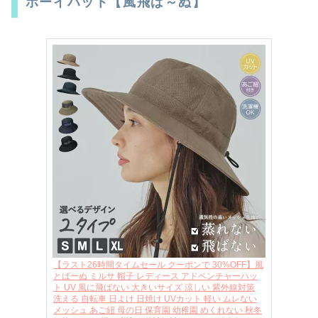
ボーイハット【風飛ば～ぬ】
【ラスト26時間タイムセール クーポンで 30%OFF】風
とばーぬ ミルサ 帽子 レディース アドベンチャーハッ
ト UV 風に飛ばない 大きいサイズ 涼しい 紫外線対策
洗える 自転車 日よけ 日焼け UVカット 軽い ムレない
メッシュ あご紐 母の日 保育園 幼稚園 めくれない 秋冬