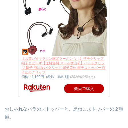
【お買い物マラソン限定クーポンも！】帽子クリップ
帽子とばーず【送料無料 メール便出荷】ハットクリッ
プ 帽子 飛ばない クリップ 帽子留め 帽子ストッパー 帽
子止めクリップ
価格：1,100円（税込、送料別)
(2026/6/25時点)
楽天で購入
おしゃれなバラのストッパーと、黒ねこストッパーの２種
類。