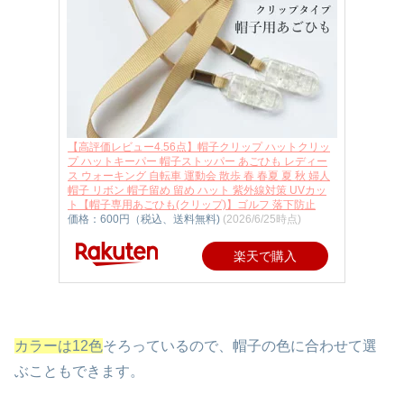
【高評価レビュー4.56点】帽子クリップ ハットクリッ
プ ハットキーパー 帽子ストッパー あごひも レディー
ス ウォーキング 自転車 運動会 散歩 春 春夏 夏 秋 婦人
帽子 リボン 帽子留め 留め ハット 紫外線対策 UVカッ
ト【帽子専用あごひも(クリップ)】ゴルフ 落下防止
価格：600円（税込、送料無料)
(2026/6/25時点)
楽天で購入
カラーは12色
そろっているので、帽子の色に合わせて選
ぶこともできます。