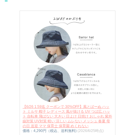
【6/26 1:59迄 クーポンで 30%OFF】風とばーぬ ハッ
ト ミルサ 帽子 レディース 風が抜ける UV つば広 ハッ
ト 自転車 飛ばない 大きい 日よけ 日焼け おしゃれ 紫外
線対策 UV対策 軽い 涼しい ムレない メッシュ 春夏 母
の日 送迎 ママ 保育士 保育園 めくれない
価格：4,290円（税込、送料無料)
(2026/6/25時点)