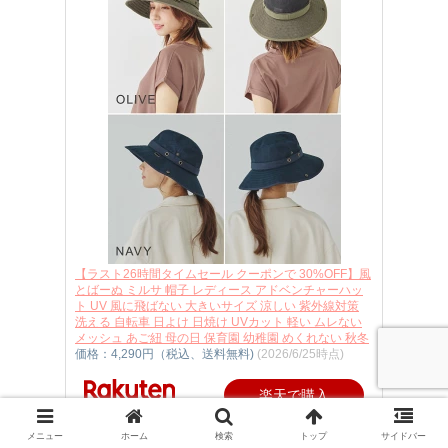
【ラスト26時間タイムセール クーポンで 30%OFF】風
とばーぬ ミルサ 帽子 レディース アドベンチャーハッ
ト UV 風に飛ばない 大きいサイズ 涼しい 紫外線対策
洗える 自転車 日よけ 日焼け UVカット 軽い ムレない
メッシュ あご紐 母の日 保育園 幼稚園 めくれない 秋冬
価格：4,290円（税込、送料無料)
(2026/6/25時点)
楽天で購入
メニュー
ホーム
検索
トップ
サイドバー