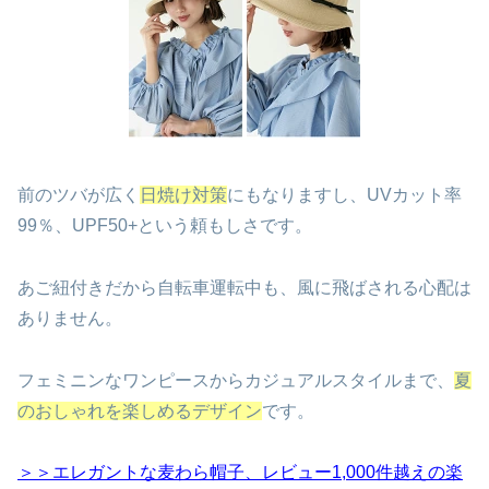
前のツバが広く
日焼け対策
にもなりますし、UVカット率
99％、
UPF50+という頼もしさです。
あご紐付きだから自転車運転中も、風に飛ばされる心配は
ありません。
フェミニンなワンピースからカジュアルスタイルまで、
夏
のおしゃれを楽しめるデザイン
です。
＞＞エレガントな麦わら帽子、レビュー1,000件越えの楽