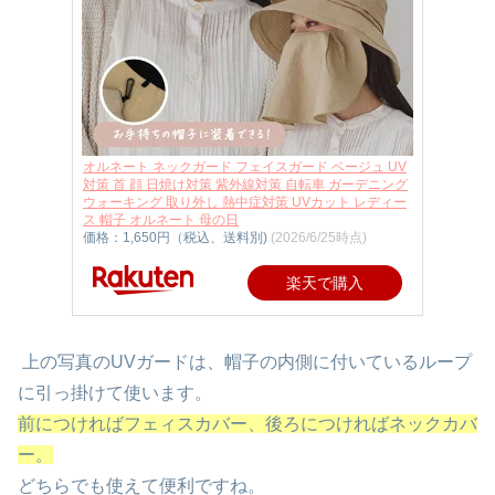
オルネート ネックガード フェイスガード ベージュ UV
対策 首 顔 日焼け対策 紫外線対策 自転車 ガーデニング
ウォーキング 取り外し 熱中症対策 UVカット レディー
ス 帽子 オルネート 母の日
価格：1,650円（税込、送料別)
(2026/6/25時点)
楽天で購入
上の写真のUVガードは、帽子の内側に付いているループ
に引っ掛けて使います。
前につければフェィスカバー、後ろにつければネックカバ
ー。
どちらでも使えて便利ですね。