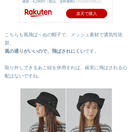
価格：4,290円（税込、送料無料)
(2026/6/25時点)
楽天で購入
こちらも風飛ば～ぬの帽子で、メッシュ素材で通気性抜
群。
風の通りがいいので、飛ばされにくい
です。
取り外しできるあご紐を併用すれば、確実に飛ばされる心
配はないですね。