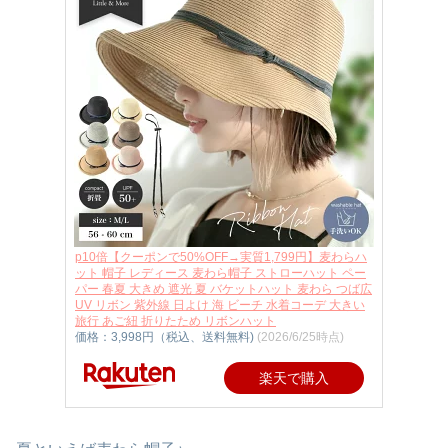
p10倍【クーポンで50%OFF→実質1,799円】麦わらハ
ット 帽子 レディース 麦わら帽子 ストローハット ペー
パー 春夏 大きめ 遮光 夏 バケットハット 麦わら つば広
UV リボン 紫外線 日よけ 海 ビーチ 水着コーデ 大きい
旅行 あご紐 折りたため リボンハット
価格：3,998円（税込、送料無料)
(2026/6/25時点)
楽天で購入