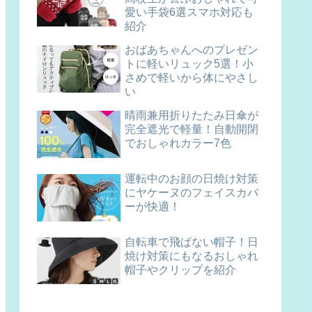
愛い手袋6選スマホ対応も
紹介
おばあちゃんへのプレゼン
トに軽いリュック5選！小
さめで軽いから体にやさし
い
晴雨兼用折りたたみ日傘が
完全遮光で軽量！自動開閉
でおしゃれカラー7色
運転中のお顔の日焼け対策
にヤケーヌのフェイスカバ
ーが快適！
自転車で飛ばない帽子！日
焼け対策にもなるおしゃれ
帽子やクリップを紹介