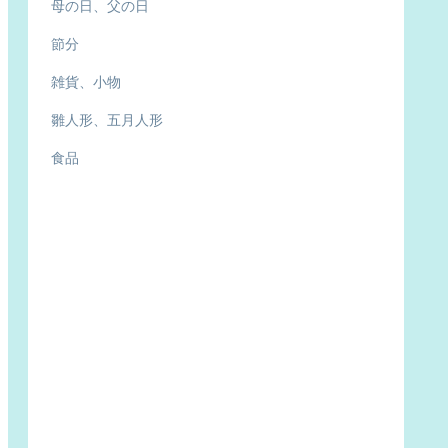
母の日、父の日
節分
雑貨、小物
雛人形、五月人形
食品