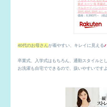
ツ レディース セレモ
業式 スーツ 母 卒園式
マルスーツ パンツスー
30代 40代 50代 お
価格：6,990円～（税
40
代のお母さん
が着やすい、キレイに見える
卒業式、入学式はもちろん、通勤スタイルと
お洗濯も自宅でできるので、扱いやすいです