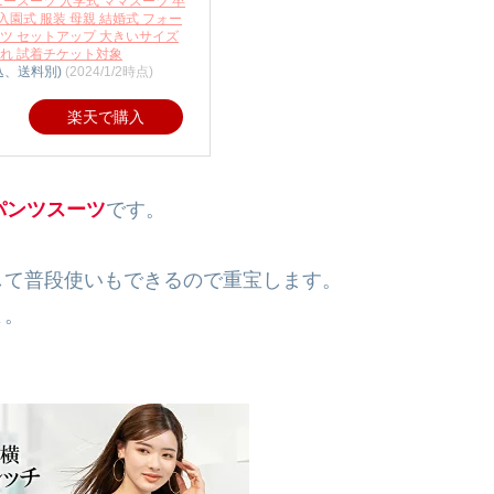
ニースーツ 入学式 ママスーツ 卒
 入園式 服装 母親 結婚式 フォー
ツ セットアップ 大きいサイズ
しゃれ 試着チケット対象
込、送料別)
(2024/1/2時点)
楽天で購入
パンツスーツ
です。
して普段使いもできるので重宝します。
よ。