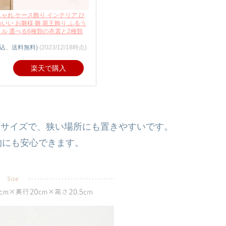
しゃれ ケース飾り インテリア ひ
いい お雛様 雛 親王飾り ふるう
サクラリル 選べる6種類の衣裳と2種類
税込、送料無料)
(2023/12/18時点)
楽天で購入
トサイズで、狭い場所にも置きやすいです。
的にも安心できます。