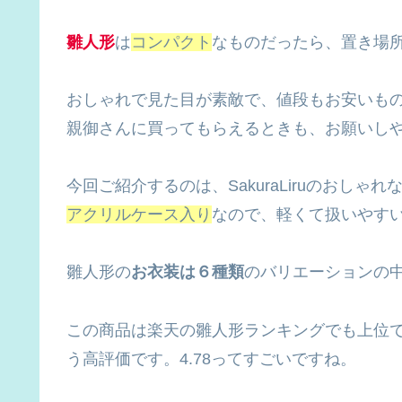
雛人形
は
コンパクト
なものだったら、置き場
おしゃれで見た目が素敵で、値段もお安いも
親御さんに買ってもらえるときも、お願いし
今回ご紹介するのは、SakuraLiruのおしゃ
アクリルケース入り
なので、軽くて扱いやす
雛人形の
お衣装は６種類
のバリエーションの
この商品は楽天の雛人形ランキングでも上位
う高評価です。4.78ってすごいですね。