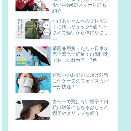
愛い手袋6選スマホ対応も
紹介
おばあちゃんへのプレゼン
トに軽いリュック5選！小
さめで軽いから体にやさし
い
晴雨兼用折りたたみ日傘が
完全遮光で軽量！自動開閉
でおしゃれカラー7色
運転中のお顔の日焼け対策
にヤケーヌのフェイスカバ
ーが快適！
自転車で飛ばない帽子！日
焼け対策にもなるおしゃれ
帽子やクリップを紹介