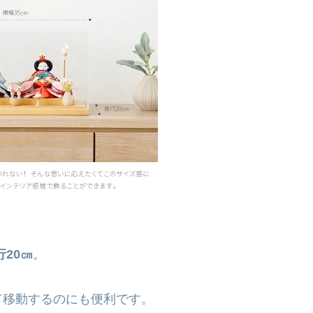
行20㎝
。
て移動するのにも便利です。