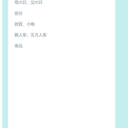
母の日、父の日
節分
雑貨、小物
雛人形、五月人形
食品