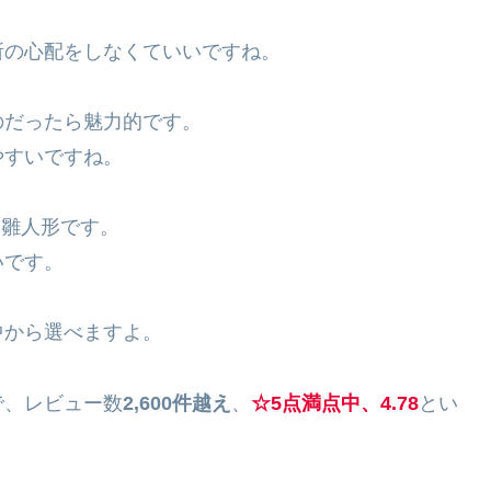
所の心配をしなくていいですね。
のだったら魅力的です。
やすいですね。
れな雛人形です。
いです。
中から選べますよ。
で、レビュー数
2,600件越え
、
☆5点満点中、4.78
とい